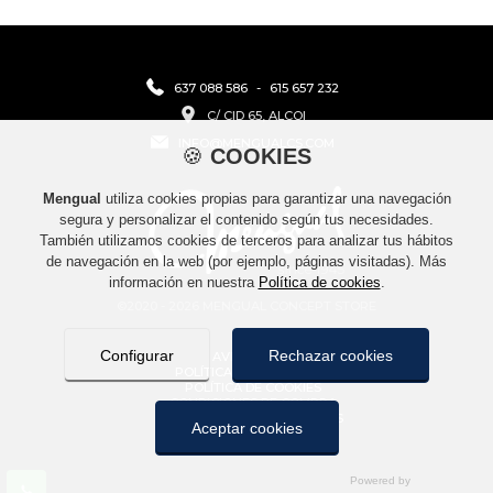
637 088 586
-
615 657 232
C/ CID 65, ALCOI
INFO@MENGUALCS.COM
🍪
COOKIES
Mengual
utiliza cookies propias para garantizar una navegación
segura y personalizar el contenido según tus necesidades.
También utilizamos cookies de terceros para analizar tus hábitos
de navegación en la web (por ejemplo, páginas visitadas). Más
información en nuestra
Política de cookies
.
©2020 - 2026 MENGUAL CONCEPT STORE
Configurar
Rechazar cookies
AVISO LEGAL
POLÍTICA DE PRIVACIDAD
POLÍTICA DE COOKIES
CONDICIONES DE COMPRA
POLÍTICA DE DEVOLUCIONES
Aceptar cookies
CONTACTO
MAPA WEB
COOKIES