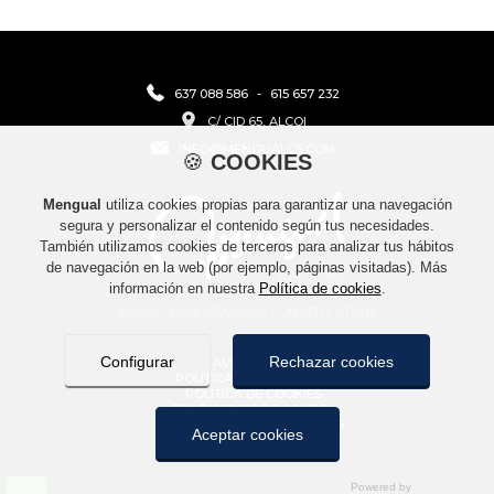
637 088 586
-
615 657 232
C/ CID 65, ALCOI
INFO@MENGUALCS.COM
🍪
COOKIES
Mengual
utiliza cookies propias para garantizar una navegación
segura y personalizar el contenido según tus necesidades.
También utilizamos cookies de terceros para analizar tus hábitos
de navegación en la web (por ejemplo, páginas visitadas). Más
información en nuestra
Política de cookies
.
©2020 - 2026 MENGUAL CONCEPT STORE
Configurar
Rechazar cookies
AVISO LEGAL
POLÍTICA DE PRIVACIDAD
POLÍTICA DE COOKIES
CONDICIONES DE COMPRA
POLÍTICA DE DEVOLUCIONES
Aceptar cookies
CONTACTO
MAPA WEB