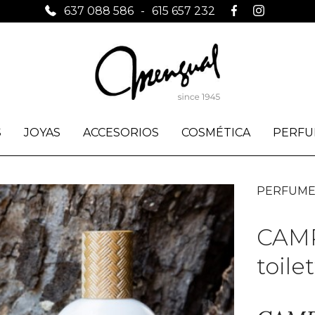
637 088 586
-
615 657 232
S
JOYAS
ACCESORIOS
COSMÉTICA
PERFU
PERFUME
CAMP
toile