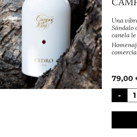
CAMP
Una vibr
Sándalo c
canela le
Homenaje 
comercial
79,00
-