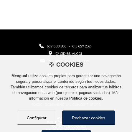
637 088 586
-
615 657 232
C/ CID 65, ALCOI
INFO@MENGUALCS.COM
🍪
COOKIES
Mengual
utiliza cookies propias para garantizar una navegación
segura y personalizar el contenido según tus necesidades.
También utilizamos cookies de terceros para analizar tus hábitos
de navegación en la web (por ejemplo, páginas visitadas). Más
información en nuestra
Política de cookies
.
©2020 - 2026 MENGUAL CONCEPT STORE
Configurar
Rechazar cookies
AVISO LEGAL
POLÍTICA DE PRIVACIDAD
POLÍTICA DE COOKIES
CONDICIONES DE COMPRA