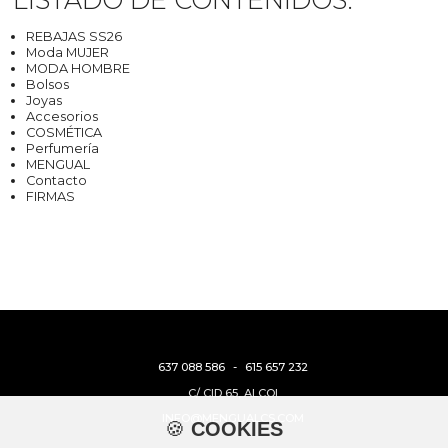
REBAJAS SS26
Moda MUJER
MODA HOMBRE
Bolsos
Joyas
Accesorios
COSMÉTICA
Perfumería
MENGUAL
Contacto
FIRMAS
637 088 586
-
615 657 232
C/ CID 65, ALCOI
INFO@MENGUALCS.COM
🍪
COOKIES