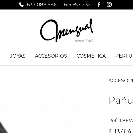
637 088 586
-
615 657 232
S
JOYAS
ACCESORIOS
COSMÉTICA
PERFU
ACCESOR
Pañue
Ref. :L8E
LIVI