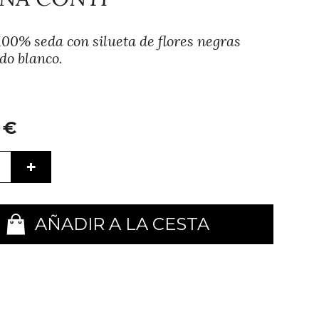
00% seda con silueta de flores negras
do blanco.
€
+
AÑADIR A LA CESTA