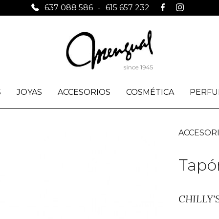
637 088 586
-
615 657 232
S
JOYAS
ACCESORIOS
COSMÉTICA
PERFU
ACCESOR
Tapó
CHILLY'