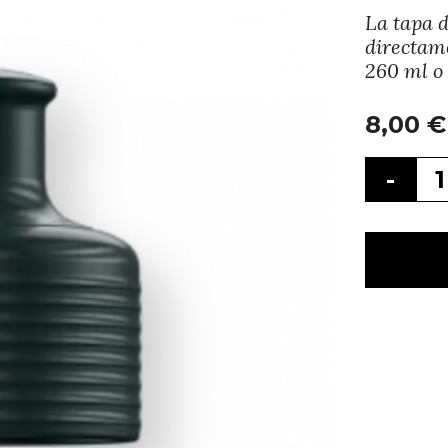
La tapa d
directame
260 ml o 
8,00
€
-