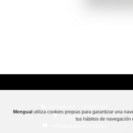
637 088 586
-
615 657 232
Mengual
utiliza cookies propias para garantizar una na
C/ CID 65, ALCOI
tus hábitos de navegación 
INFO@MENGUALCS.COM