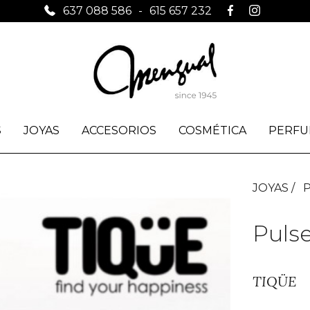
637 088 586
-
615 657 232
S
JOYAS
ACCESORIOS
COSMÉTICA
PERFU
JOYAS
Puls
TIQÜE