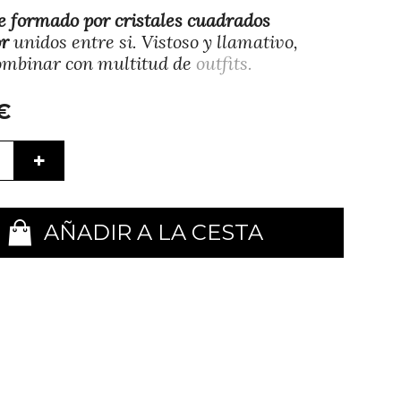
e formado por cristales cuadrados
or
unidos entre si. Vistoso y llamativo,
ombinar con multitud de
outfits.
€
+
AÑADIR A LA CESTA