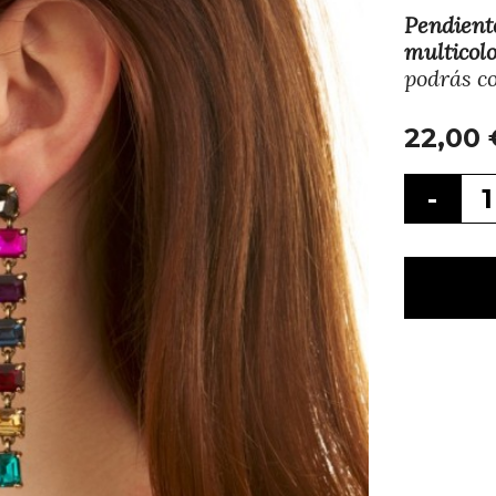
Pendient
multicol
podrás c
22,00
-