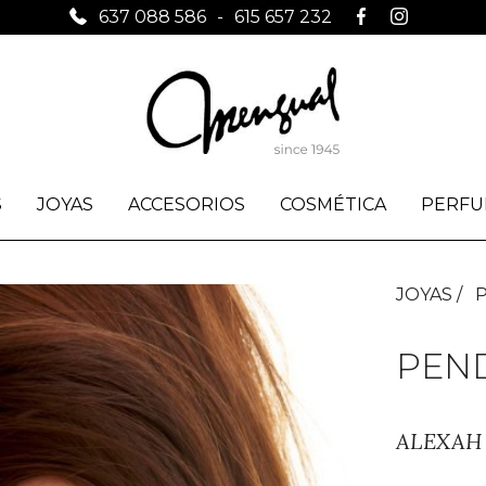
637 088 586
-
615 657 232
S
JOYAS
ACCESORIOS
COSMÉTICA
PERFU
JOYAS
PEND
ALEXAH