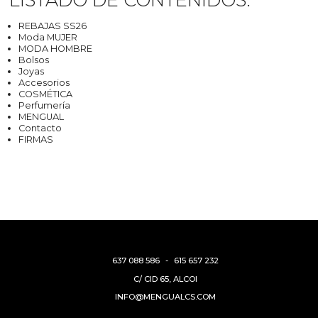
REBAJAS SS26
Moda MUJER
MODA HOMBRE
Bolsos
Joyas
Accesorios
COSMÉTICA
Perfumería
MENGUAL
Contacto
FIRMAS
637 088 586
-
615 657 232
C/ CID 65, ALCOI
INFO@MENGUALCS.COM