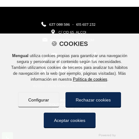
637 088 586
-
615 657 232
C/ CID 65, ALCOI
INFO@MENGUALCS.COM
🍪
COOKIES
Mengual
utiliza cookies propias para garantizar una navegación
segura y personalizar el contenido según tus necesidades.
También utilizamos cookies de terceros para analizar tus hábitos
de navegación en la web (por ejemplo, páginas visitadas). Más
información en nuestra
Política de cookies
.
©2020 - 2026 MENGUAL CONCEPT STORE
Configurar
Rechazar cookies
AVISO LEGAL
POLÍTICA DE PRIVACIDAD
POLÍTICA DE COOKIES
CONDICIONES DE COMPRA
POLÍTICA DE DEVOLUCIONES
Aceptar cookies
CONTACTO
MAPA WEB
COOKIES